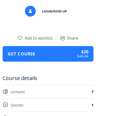
LOGIN/SIGN UP
Add to wishlist
Share
$20
GET COURSE
$48.98
Course details
Lectures
7
Quizzes
1