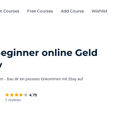
m Courses
Free Courses
Add Course
Wishlist
eginner online Geld
y
en - Bau dir ein passives Einkommen mit Ebay auf
4.75
5 reviews