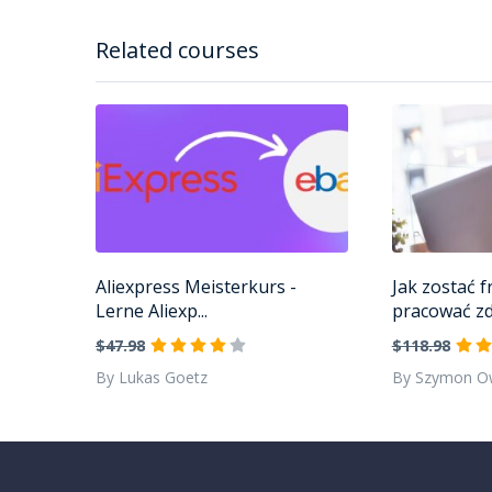
Related courses
Aliexpress Meisterkurs -
Jak zostać f
Lerne Aliexp...
pracować zd.
$47.98
$118.98
By Lukas Goetz
By Szymon O